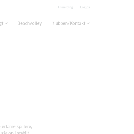
Tilmelding
Log på
gt
Beachvolley
Klubben/Kontakt
erfarne spillere,
 går op i stabilt