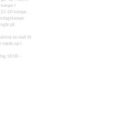
 kampe i
g 15-20 kampe,
verdagskampe
regår på
skrive en mail til
r møde op i
dag 18:00 -